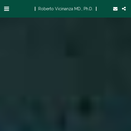
Roberto Vicinanza MD., Ph.D.